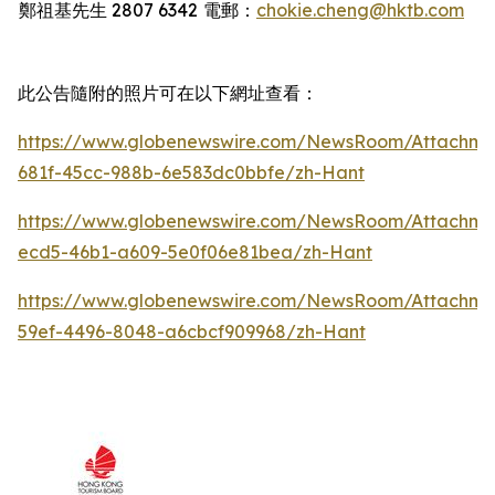
鄭祖基先生
2807 6342
電郵：
chokie.cheng@hktb.com
此公告隨附的照片可在以下網址查看：
https://www.globenewswire.com/NewsRoom/Attachm
681f-45cc-988b-6e583dc0bbfe/zh-Hant
https://www.globenewswire.com/NewsRoom/Attachm
ecd5-46b1-a609-5e0f06e81bea/zh-Hant
https://www.globenewswire.com/NewsRoom/Attachm
59ef-4496-8048-a6cbcf909968/zh-Hant