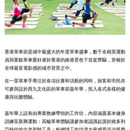
香港單車節是城中最盛大的年度單車盛事，數千名精英運動
員與業餘單車愛好者於香港的維港景色下並駕齊驅，穿梭於
全球最富電影感的城市背景之中。
在一眾單車手專注於各項比賽和活動的同時，旅客和市民亦
可參與設於西九文化區的單車節嘉年華，投入各式各樣的健
康與玩樂體驗。
嘉年華上設有由專業教練帶領的工作坊，內容涵蓋基本健身
訓練至新興運動：高輪單車體驗讓參加者認識起源於維多利
亞時代的古老駕駛工具；板網球工作坊讓大家感受這項風靡