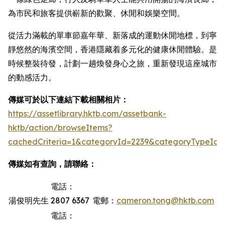
為市民和旅客提供嶄新的歡聚、休閒和娛樂空間。
從活力滿載的單車節嘉年華、新落成的運動休閒地標，到寧
靜悠然的海濱空間，香港隱藏着多元化的健康休閒體驗。是
時候整裝待發，計劃一趟煥發身心之旅，重新發現這座城市
的動感活力。
傳媒可於以下連結下載相關相片：
https://assetlibrary.hktb.com/assetbank-
hktb/action/browseItems?
cachedCriteria=1&categoryId=2239&categoryTypeId=
傳媒如有查詢，請聯絡：
電話：
湯俊明先生
2807 6367
電郵：
cameron.tong@hktb.com
電話：