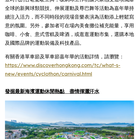
全球的新興球類競技。伸展運動及尊巴舞等活動為嘉年華持
續注入活力，而不同時段的現場音樂表演為活動添上輕鬆寫
意的氛圍。另外，參加者可在場內美食攤位補充能量，享用
咖啡、小食、意式雪糕及啤酒，或逛逛運動市集，選購本地
及國際品牌的運動裝備及科技產品。
有關香港單車節及單車節嘉年華的活動詳情，請瀏覽：
https://www.discoverhongkong.com/
tc
/what-s-
new/events/cyclothon/carnival.html
發掘最新海濱運動休閒熱點 盡情揮灑汗水