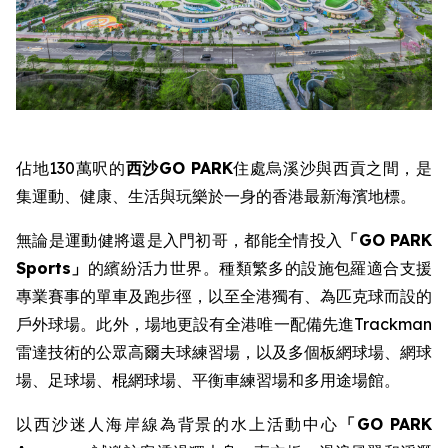
佔地130萬呎的
西沙
GO PARK
住處烏溪沙與西貢之間，是
集運動、健康、生活與玩樂於一身的香港最新海濱地標。
無論是運動健將還是入門初哥，都能全情投入
「
GO PARK
Sports
」
的繽紛活力世界。種類繁多的設施包羅適合支援
專業賽事的單車及跑步徑，以至全港獨有、為匹克球而設的
戶外球場。此外，場地更設有全港唯一配備先進Trackman
雷達技術的公眾高爾夫球練習場，以及多個板網球場、網球
場、足球場、棍網球場、平衡車練習場和多用途場館。
以西沙迷人海岸線為背景的水上活動中心
「
GO PARK