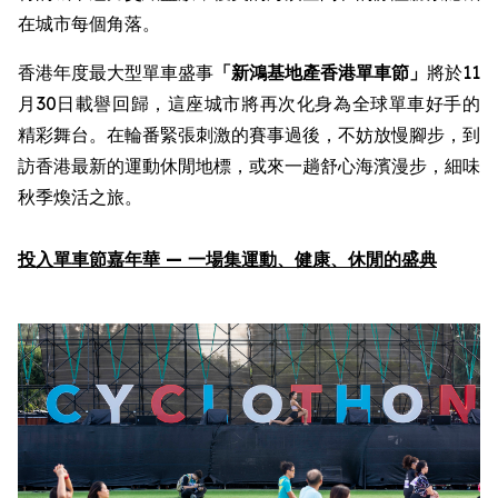
在城市每個角落。
香港年度最大型單車盛事
「新鴻基地產
香港單車節
」
將於11
月30日載譽回歸，這座城市將再次化身為全球單車好手的
精彩舞台。在輪番緊張刺激的賽事過後，不妨放慢腳步，到
訪香港最新的運動休閒地標，或來一趟舒心海濱漫步，細味
秋季煥活之旅。
投入
單車節嘉年華
—
一場集
運動
、健康、休閒
的
盛
典