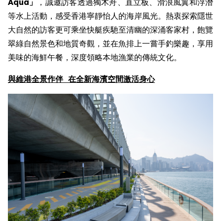
Aqua
」
，誠邀訪客透過獨木舟、直立板、滑浪風翼和浮潛
等水上活動，感受香港寧靜怡人的海岸風光。熱衷探索隱世
大自然的訪客更可乘坐快艇疾馳至清幽的深涌客家村，飽覽
翠綠自然景色和地質奇觀，並在魚排上一嘗手釣樂趣，享用
美味的海鮮午餐，深度領略本地漁業的傳統文化。
與
維港全景作伴
在
全新
海濱空間激活身心