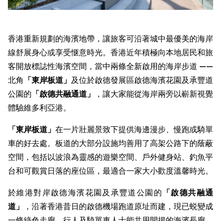
香港重新規劃的海濱地帶，讓旅客可沿著城中最優美的海岸
線舒展身心或享受惬意時光。香港近年積極向本地居民和旅
客開放標誌性海濱空間，當中兩條全新啟用的海岸步道 ——
北角
「東岸板道」
及位於啟德發展區啟德海濱花園及承豐道
公園的
「
啟德共融通道
」
，讓大家能從海岸兩旁以嶄新視覺
體驗維多利亞港。
「東岸板道」
在一片壯麗景致下提供海邊漫步、慢跑或騎單
車的好去處。板道的大部分設施均善用了高架公路下的蔭蔽
空間，包括以波浪為靈感的遊樂空間、戶外健身站、釣魚平
台和可觀賞日落的座位區，最適合一家大小歡度溫馨時光。
於維港對岸啟德海濱花園及承豐道公園的
「
啟德共融通
道
」
，沿著香港昔日的啟德機場跑道原址而建，現已蜕變成
一條綠色走廊，行人及騎單車人士能共用開揚的海濱長廊，